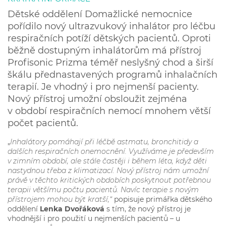
Dětské oddělení Domažlické nemocnice
pořídilo nový ultrazvukový inhalátor pro léčbu
respiračních potíží dětských pacientů. Oproti
běžně dostupným inhalátorům má přístroj
Profisonic Prizma téměř neslyšný chod a širší
škálu přednastavených programů inhalačních
terapií. Je vhodný i pro nejmenší pacienty.
Nový přístroj umožní obsloužit zejména
v období respiračních nemocí mnohem větší
počet pacientů.
„
Inhalátory pomáhají při léčbě astmatu, bronchitidy a
dalších respiračních onemocnění. Využíváme je především
v zimním období, ale stále častěji i během léta, když děti
nastydnou třeba z klimatizací. Nový přístroj nám umožní
právě v těchto kritických obdobích poskytnout potřebnou
terapii většímu počtu pacientů. Navíc terapie s novým
přístrojem mohou být kratší,“
popisuje primářka dětského
oddělení
Lenka Dvořáková
s tím, že nový přístroj je
vhodnější i pro použití u nejmenších pacientů – u