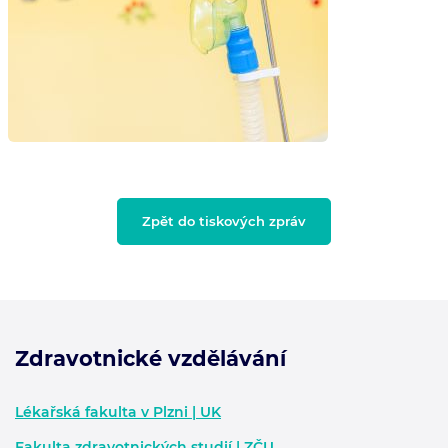
Zpět do tiskových zpráv
Zdravotnické vzdělávání
Zápatí - další informace
Lékařská fakulta v Plzni | UK
Fakulta zdravotnických studií | ZČU