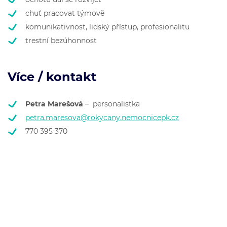
chuť pracovat týmově
komunikativnost, lidský přístup, profesionalitu
trestní bezúhonnost
Více / kontakt
Petra Marešová
– personalistka
petra.maresova@rokycany.nemocnicepk.cz
770 395 370