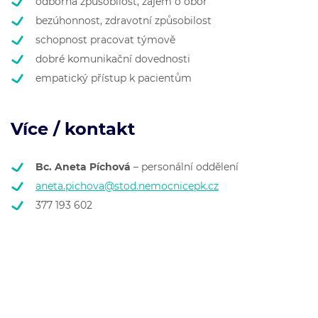
odborná způsobilost, zájem o obor
bezúhonnost, zdravotní způsobilost
schopnost pracovat týmově
dobré komunikační dovednosti
empatický přístup k pacientům
Více / kontakt
Bc. Aneta Píchová
– personální oddělení
aneta.pichova@stod.nemocnicepk.cz
377 193 602