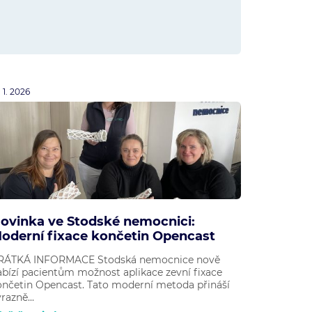
. 1. 2026
ovinka ve Stodské nemocnici:
oderní fixace končetin Opencast
RÁTKÁ INFORMACE Stodská nemocnice nově
abízí pacientům možnost aplikace zevní fixace
ončetin Opencast. Tato moderní metoda přináší
razně...