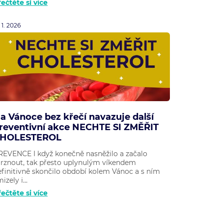
ečtěte si více
. 1. 2026
a Vánoce bez křečí navazuje další
reventivní akce NECHTE SI ZMĚŘIT
HOLESTEROL
REVENCE I když konečně nasněžilo a začalo
rznout, tak přesto uplynulým víkendem
efinitivně skončilo období kolem Vánoc a s ním
izely i...
ečtěte si více