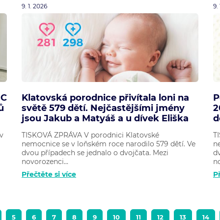
9. 1. 2026
9.
HC
Klatovská porodnice přivítala loni na
P
ů
světě 579 dětí. Nejčastějšími jmény
2
jsou Jakub a Matyáš a u dívek Eliška
d
v
TISKOVÁ ZPRÁVA V porodnici Klatovské
T
nemocnice se v loňském roce narodilo 579 dětí. Ve
n
dvou případech se jednalo o dvojčata. Mezi
d
novorozenci...
no
Přečtěte si více
Př
5
6
7
8
9
10
11
12
13
14