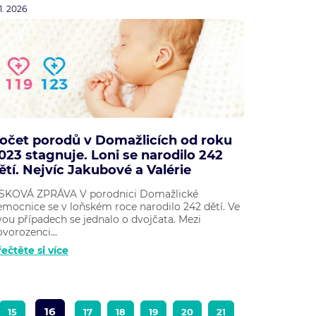
 1. 2026
očet porodů v Domažlicích od roku
023 stagnuje. Loni se narodilo 242
ětí. Nejvíc Jakubové a Valérie
ISKOVÁ ZPRÁVA V porodnici Domažlické
emocnice se v loňském roce narodilo 242 dětí. Ve
vou případech se jednalo o dvojčata. Mezi
vorozenci...
ečtěte si více
16
15
17
18
19
20
21