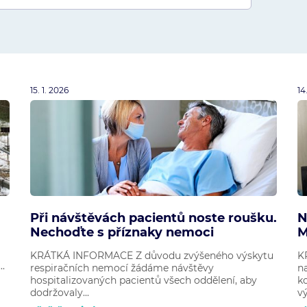
15. 1. 2026
14
Při návštěvách pacientů noste roušku.
N
Nechoďte s příznaky nemoci
M
KRÁTKÁ INFORMACE Z důvodu zvýšeného výskytu
K
..
respiračních nemocí žádáme návštěvy
n
hospitalizovaných pacientů všech oddělení, aby
k
dodržovaly...
vý