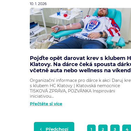
10. 1. 2026
Pojďte opět darovat krev s klubem 
Klatovy. Na dárce čeká spousta dárk
včetně auta nebo wellness na víkend
Organizační informace pro dárce k akci Daruj kre
s klubem HC Klatovy | Klatovská nemocnice
TISKOVÁ ZPRÁVA, POZVÁNKA Inspirováni
iniciativou...
Přečtěte si více
Předchozí
1
2
3
4