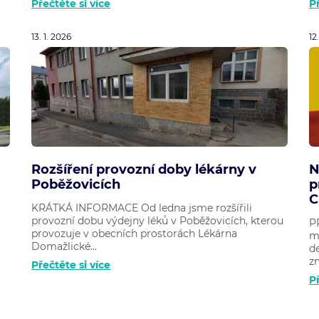
Přečtěte si více
Př
13. 1. 2026
12
Rozšíření provozní doby lékárny v
N
Poběžovicích
p
C
KRÁTKÁ INFORMACE Od ledna jsme rozšířili
provozní dobu výdejny léků v Poběžovicích, kterou
P
provozuje v obecních prostorách Lékárna
m
Domažlické...
d
zm
Přečtěte si více
Př