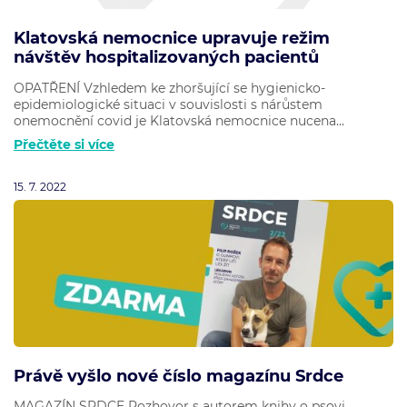
Klatovská nemocnice upravuje režim
návštěv hospitalizovaných pacientů
OPATŘENÍ Vzhledem ke zhoršující se hygienicko-
epidemiologické situaci v souvislosti s nárůstem
onemocnění covid je Klatovská nemocnice nucena...
Přečtěte si více
15. 7. 2022
Právě vyšlo nové číslo magazínu Srdce
MAGAZÍN SRDCE Rozhovor s autorem knihy o psovi