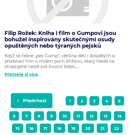
Filip Rožek: Kniha i film o Gumpovi jsou
bohužel inspirovány skutečnými osudy
opuštěných nebo týraných pejsků
Když se řekne „pes Gump“, většina dětí i dospělých si
představí film o milém psím kříženci, který hledá na
strastiplné cestě své životní štěstí....
Přečtěte si více
Předchozí
1
2
3
4
5
6
7
8
9
10
11
12
13
14
15
16
17
18
19
20
21
22