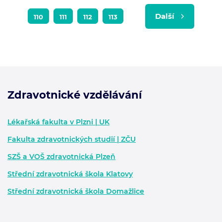
Další
110
111
112
113
Zdravotnické vzdělávání
Zápatí - další informace
Lékařská fakulta v Plzni | UK
Fakulta zdravotnických studií | ZČU
SZŠ a VOŠ zdravotnická Plzeň
Střední zdravotnická škola Klatovy
Střední zdravotnická škola Domažlice