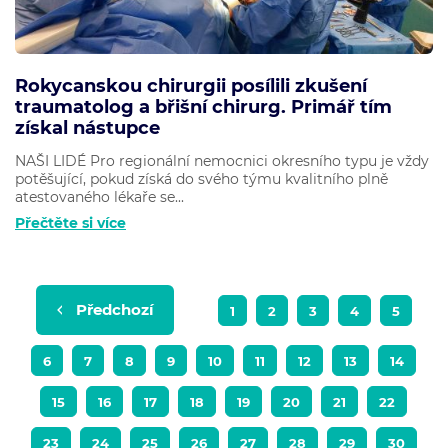
Rokycanskou chirurgii posílili zkušení
traumatolog a břišní chirurg. Primář tím
získal nástupce
NAŠI LIDÉ Pro regionální nemocnici okresního typu je vždy
potěšující, pokud získá do svého týmu kvalitního plně
atestovaného lékaře se...
Přečtěte si více
Předchozí
1
2
3
4
5
6
7
8
9
10
11
12
13
14
15
16
17
18
19
20
21
22
23
24
25
26
27
28
29
30