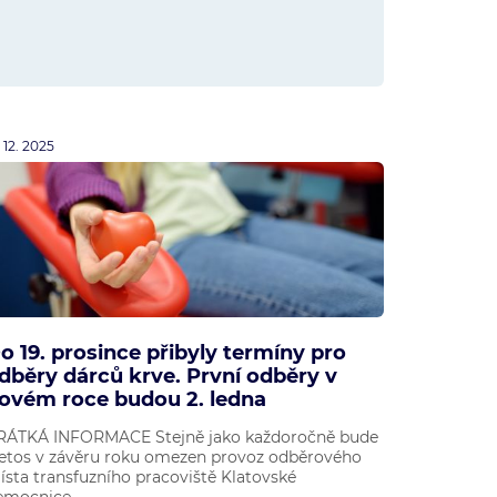
. 12. 2025
o 19. prosince přibyly termíny pro
dběry dárců krve. První odběry v
ovém roce budou 2. ledna
RÁTKÁ INFORMACE Stejně jako každoročně bude
 letos v závěru roku omezen provoz odběrového
ísta transfuzního pracoviště Klatovské
mocnice....