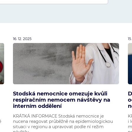
16. 12. 2025
15
Stodská nemocnice omezuje kvůli
D
respiračním nemocem návštěvy na
o
interním oddělení
n
KRÁTKÁ INFORMACE Stodská nemocnice je
K
é
nucena reagovat průběžně na epidemiologickou
i
situaci v regionu a upravovat podle ní režim
m
návštěv...
ne