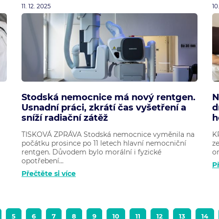
11. 12. 2025
10
Stodská nemocnice má nový rentgen.
N
Usnadní práci, zkrátí čas vyšetření a
d
sníží radiační zátěž
h
TISKOVÁ ZPRÁVA Stodská nemocnice vyměnila na
K
počátku prosince po 11 letech hlavní nemocniční
ze
rentgen. Důvodem bylo morální i fyzické
or
opotřebení...
Př
Přečtěte si více
5
6
7
8
9
10
11
12
13
14