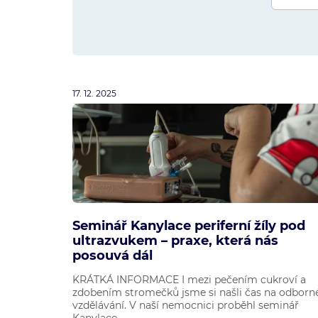
17. 12. 2025
Seminář Kanylace periferní žíly pod
ultrazvukem – praxe, která nás
posouvá dál
KRÁTKÁ INFORMACE I mezi pečením cukroví a
zdobením stromečků jsme si našli čas na odborn
vzdělávání. V naší nemocnici proběhl seminář
Kanylace...