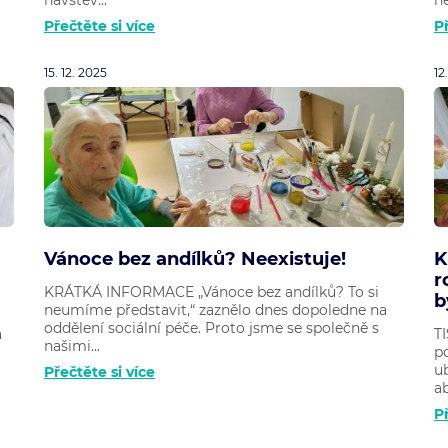
Přečtěte si více
Př
15. 12. 2025
12
Vánoce bez andílků? Neexistuje!
K
r
KRÁTKÁ INFORMACE „Vánoce bez andílků? To si
b
neumíme představit,“ zaznělo dnes dopoledne na
oddělení sociální péče. Proto jsme se společně s
a
T
našimi...
p
ub
Přečtěte si více
ab
Př