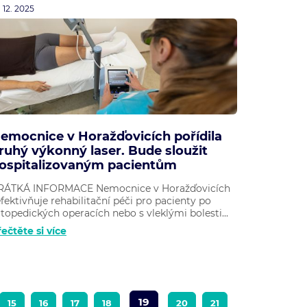
. 12. 2025
emocnice v Horažďovicích pořídila
ruhý výkonný laser. Bude sloužit
ospitalizovaným pacientům
RÁTKÁ INFORMACE Nemocnice v Horažďovicích
fektivňuje rehabilitační péči pro pacienty po
topedických operacích nebo s vleklými bolesti...
ečtěte si více
19
15
16
17
18
20
21