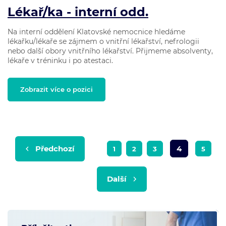
Lékař/ka - interní odd.
Na interní oddělení Klatovské nemocnice hledáme
lékařku/lékaře se zájmem o vnitřní lékařství, nefrologii
nebo další obory vnitřního lékařství. Přijmeme absolventy,
lékaře v tréninku i po atestaci.
Zobrazit více o pozici
Předchozí
4
1
2
3
5
Další